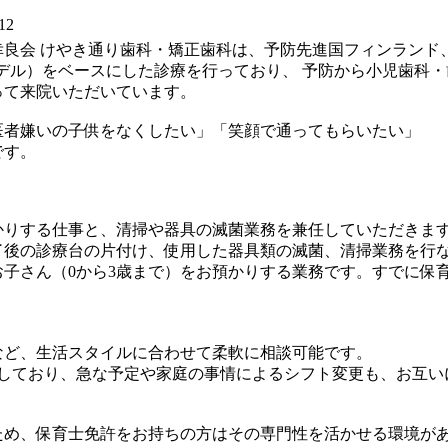
12
幸良会 けやき通り歯科・矯正歯科は、予防先進国フィンランド
デル）をベースにした診療を行っており、 予防から小児歯科
って来院いただいています。
医者嫌いの子供をなくしたい」「笑顔で通ってもらいたい」
です。
かりする仕事と、清掃や器具の滅菌業務を兼任していただきま
了後の診療台の片付け、使用した器具類の滅菌、清掃業務を行
お子さん（0から3歳まで）をお預かりする業務です。すでに保
など、生活スタイルに合わせて柔軟に相談可能です。
籍しており、急な予定や家庭の事情によるシフト変更も、お互い
】
ため、保育士免許をお持ちの方はその専門性を活かせる環境が