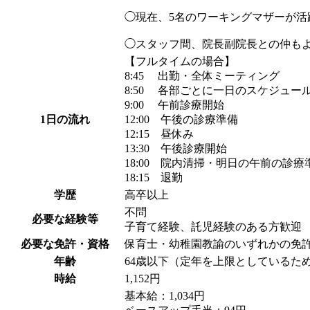
◯現在、5名のワーキングマザーが
◯スタッフ間、院長副院長との仲も
【フルタイムの場合】
8:45 出勤・全体ミーティング
8:50 各部ごとに一日のスケジュー
9:00 午前診療開始
1日の流れ
12:00 午後の診療準備
12:15 昼休み
13:30 午後診療開始
18:00 院内清掃・明日の午前の診療
18:15 退勤
学歴
高卒以上
不問
必要な経験等
子育て経験、託児経験のある方歓迎
必要な免許・資格
保育士・幼稚園教諭のいずれかの免
年齢
64歳以下（定年を上限としているた
時給
1,152円
基本給：1,034円