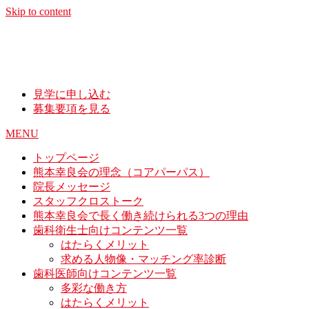
Skip to content
見学に申し込む
募集要項を見る
MENU
トップページ
熊本幸良会の理念（コアパーパス）
院長メッセージ
スタッフクロストーク
熊本幸良会で長く働き続けられる3つの理由
歯科衛生士向けコンテンツ一覧
はたらくメリット
求める人物像・マッチング率診断
歯科医師向けコンテンツ一覧
多彩な働き方
はたらくメリット