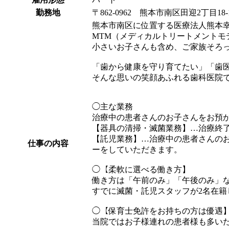
勤務地
〒862-0962 熊本市南区田迎2丁目18-
熊本市南区に位置する医療法人熊本
MTM（メディカルトリートメントモ
小さいお子さんも含め、ご家族そろ
「歯から健康を守り育てたい」「歯
そんな思いの笑顔あふれる歯科医院
◯主な業務
治療中の患者さんのお子さんをお預
【器具の清掃・滅菌業務】…治療終
【託児業務】…治療中の患者さんの
仕事の内容
ーをしていただきます。
◯【柔軟に選べる働き方】
働き方は「午前のみ」「午後のみ」
すでに滅菌・託児スタッフが2名在
◯【保育士免許をお持ちの方は優遇
当院ではお子様連れの患者様も多い