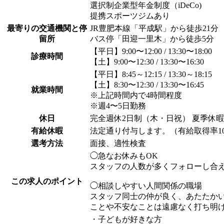
選択制企業型年金制度（iDeCo)
提携スポーツジムあり
最寄りの交通機関と停
JR豊肥本線「平成駅」から徒歩21分
留所
バス停「田迎一里木」から徒歩5分
【平日】9:00〜12:00 / 13:30〜18:00
診療時間
【土】9:00〜12:30 / 13:30〜16:30
【平日】8:45～12:15 / 13:30～18:15
【土】8:30〜12:30 / 13:30〜16:45
就業時間
※上記時間内で4時間程度
※週4〜5日勤務
休日
完全週休2日制（木・日祝） 夏季休暇
有給休暇
法定通り付与します。（有給取得率10
選考方法
面接、適性検査
◯急なお休みもOK
スタッフの人数が多くフォローし合
この求人のポイント
◯相談しやすい人間関係の職場
スタッフ同士の仲が良く、あたたか
ことや不安なことは遠慮なく打ち明
・子どもが好きな方