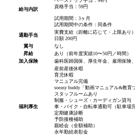
ベースアップ手当：94円
資格手当：59円
給与内訳
試用期間：3ヶ月
試用期間中の条件：同条件
実費支給（距離に応じて・上限あり
通勤手当
日額 200円
賞与
なし
昇給
あり（前年度実績10〜50円／時間）
加入保険
歯科医師国保、厚生年金、雇用保険
産前産後休暇
育児休暇
マニュアル完備
soeasy buddy「動画マニュアル&
スタッフルームあり
制服・シューズ・カーディガン貸与
福利厚生
車・バイク・自転車通勤可（駐車場
定期健康診断
予防接種補助
親睦会（全額補助）
永年勤続表彰金